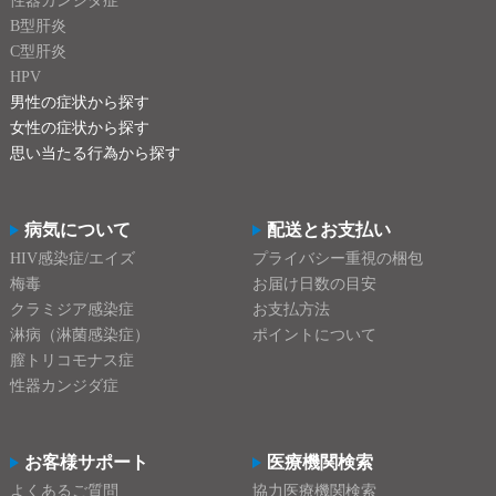
性器カンジダ症
B型肝炎
C型肝炎
HPV
男性の症状から探す
女性の症状から探す
思い当たる行為から探す
病気について
配送とお支払い
HIV感染症/エイズ
プライバシー重視の梱包
梅毒
お届け日数の目安
クラミジア感染症
お支払方法
淋病（淋菌感染症）
ポイントについて
膣トリコモナス症
性器カンジダ症
お客様サポート
医療機関検索
よくあるご質問
協力医療機関検索