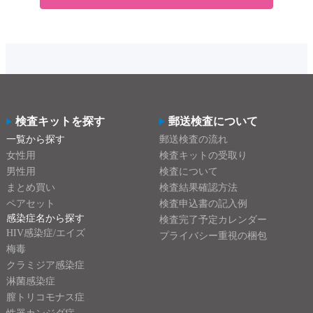
検査キットを探す
郵送検査について
一覧から探す
郵送検査の流れ
女性用
検査キットの受取り
男性用
検査について
まとめ買い
検査結果確認方法
ペアセット
検査申込書の記入例
感染症名から探す
検査完了予定カレンダー
HIV感染症/エイズ
プライバシー重視の梱包
梅毒
クラミジア感染症
淋菌感染症
膣トリコモナス症