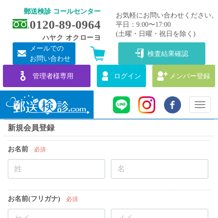
郵送検診 コールセンター
お気軽にお問い合わせください。
0120-89-0964
平日：9:00〜17:00
(土曜・日曜・祝日を除く)
ハヤク オクローヨ
メールでの
検査結果確認
お問い合わせ
管理者様専用
ログイン
メンバー登録
Toggl
naviga
新規会員登録
お名前
必須
お名前(フリガナ)
必須