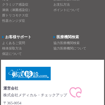
クラミジア感染症
お支払方法
淋病（淋菌感染症）
ポイントについて
膣トリコモナス症
性器カンジダ症
お客様サポート
医療機関検索
よくあるご質問
協力医療機関検索
検体採取方法
協力医療機関について
保証について
運営会社
株式会社メディカル・チェックアップ
〒365-0054