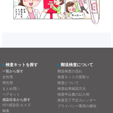
検査キットを探す
郵送検査について
一覧から探す
郵送検査の流れ
女性用
検査キットの受取り
男性用
検査について
まとめ買い
検査結果確認方法
ペアセット
検査申込書の記入例
感染症名から探す
検査完了予定カレンダー
HIV感染症/エイズ
プライバシー重視の梱包
梅毒