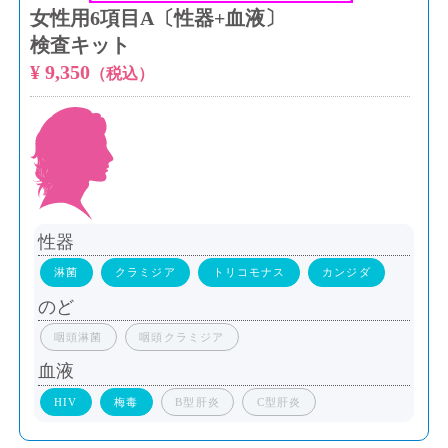
女性用6項目A〔性器+血液〕
検査キット
¥ 9,350
（税込）
性器
淋菌
クラミジア
トリコモナス
カンジダ
のど
咽頭淋菌
咽頭クラミジア
血液
HIV
梅毒
B型肝炎
C型肝炎