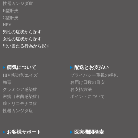
性器カンジダ症
B型肝炎
C型肝炎
HPV
男性の症状から探す
女性の症状から探す
思い当たる行為から探す
病気について
配送とお支払い
HIV感染症/エイズ
プライバシー重視の梱包
梅毒
お届け日数の目安
クラミジア感染症
お支払方法
淋病（淋菌感染症）
ポイントについて
膣トリコモナス症
性器カンジダ症
お客様サポート
医療機関検索