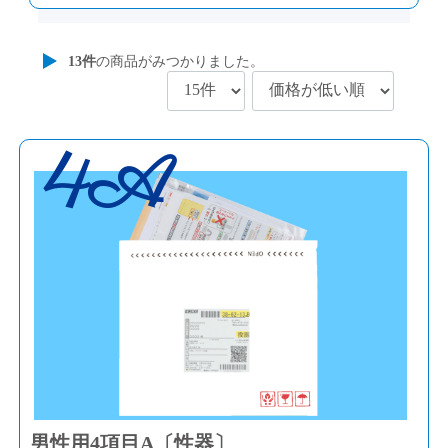
13
件
の商品がみつかりました。
4A
男性用4項目A〔性器〕