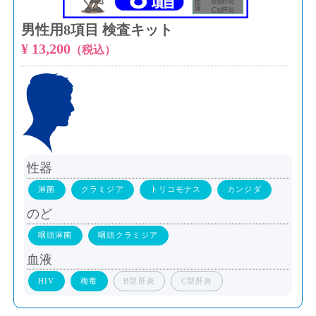
男性用8項目 検査キット
¥ 13,200
（税込）
性器
淋菌
クラミジア
トリコモナス
カンジダ
のど
咽頭淋菌
咽頭クラミジア
血液
HIV
梅毒
B型肝炎
C型肝炎