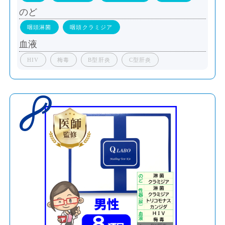
のど
咽頭淋菌
咽頭クラミジア
血液
HIV
梅毒
B型肝炎
C型肝炎
8