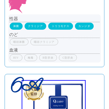
性器
淋菌
クラミジア
トリコモナス
カンジダ
のど
咽頭淋菌
咽頭クラミジア
血液
HIV
梅毒
B型肝炎
C型肝炎
6A