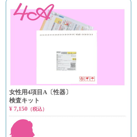
4A
女性用4項目A〔性器〕
検査キット
¥ 7,150
（税込）