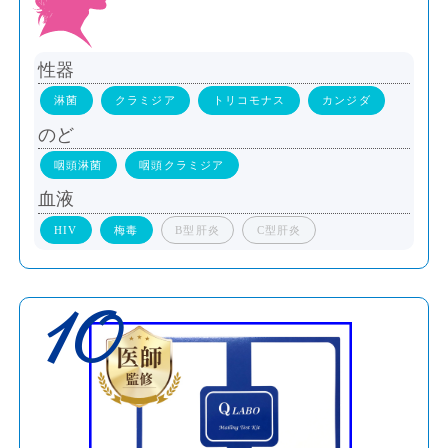
性器
淋菌
クラミジア
トリコモナス
カンジダ
のど
咽頭淋菌
咽頭クラミジア
血液
HIV
梅毒
B型肝炎
C型肝炎
10