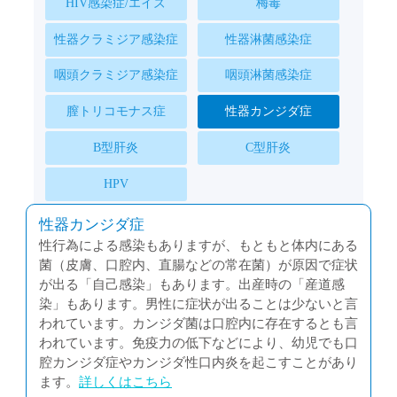
HIV感染症/エイズ
梅毒
性器クラミジア感染症
性器淋菌感染症
咽頭クラミジア感染症
咽頭淋菌感染症
膣トリコモナス症
性器カンジダ症
B型肝炎
C型肝炎
HPV
性器カンジダ症
性行為による感染もありますが、もともと体内にある
菌（皮膚、口腔内、直腸などの常在菌）が原因で症状
が出る「自己感染」もあります。出産時の「産道感
染」もあります。男性に症状が出ることは少ないと言
われています。カンジダ菌は口腔内に存在するとも言
われています。免疫力の低下などにより、幼児でも口
腔カンジダ症やカンジダ性口内炎を起こすことがあり
ます。
詳しくはこちら