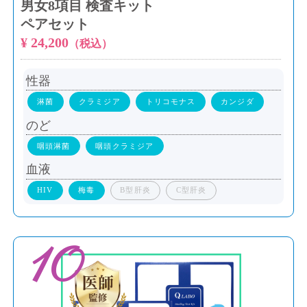
男女8項目 検査キット
ペアセット​
¥ 24,200
（税込）
性器
淋菌
クラミジア
トリコモナス
カンジダ
のど
咽頭淋菌
咽頭クラミジア
血液
HIV
梅毒
B型肝炎
C型肝炎
10