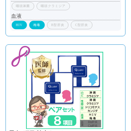
咽頭淋菌
咽頭クラミジア
血液
HIV
梅毒
B型肝炎
C型肝炎
8