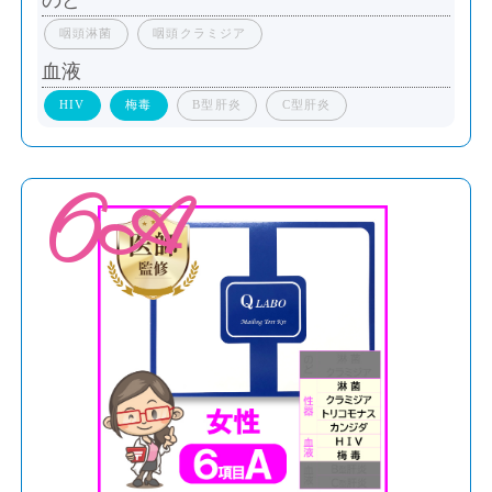
のど
咽頭淋菌
咽頭クラミジア
血液
HIV
梅毒
B型肝炎
C型肝炎
6A