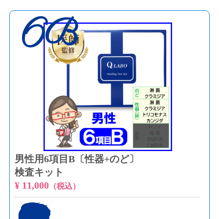
6B
男性用6項目B〔性器+のど〕
検査キット
¥ 11,000
（税込）