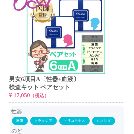
6A
男女6項目A〔性器+血液〕
検査キット ペアセット
¥ 17,050
（税込）
性器
淋菌
クラミジア
トリコモナス
カンジダ
のど