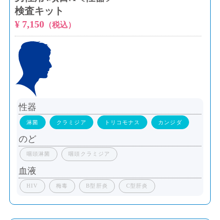
検査キット
¥ 7,150
（税込）
性器
淋菌
クラミジア
トリコモナス
カンジダ
のど
咽頭淋菌
咽頭クラミジア
血液
HIV
梅毒
B型肝炎
C型肝炎