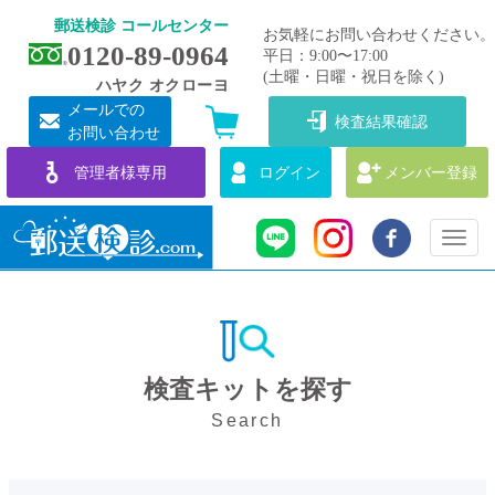
郵送検診 コールセンター
お気軽にお問い合わせください。
0120-89-0964
平日：9:00〜17:00
(土曜・日曜・祝日を除く)
ハヤク オクローヨ
メールでの
検査結果確認
お問い合わせ
管理者様専用
ログイン
メンバー登録
Toggl
naviga
検査キットを探す
Search