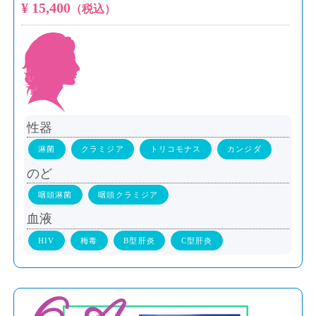
¥ 15,400
（税込）
性器
淋菌
クラミジア
トリコモナス
カンジダ
のど
咽頭淋菌
咽頭クラミジア
血液
HIV
梅毒
B型肝炎
C型肝炎