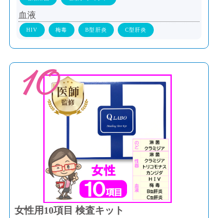
血液
HIV
梅毒
B型肝炎
C型肝炎
10
女性用10項目 検査キット