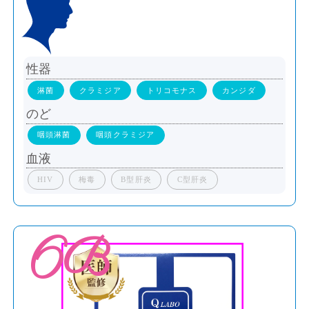
性器
淋菌
クラミジア
トリコモナス
カンジダ
のど
咽頭淋菌
咽頭クラミジア
血液
HIV
梅毒
B型肝炎
C型肝炎
6B