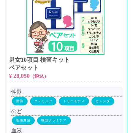
男女10項目 検査キット
ペアセット
¥ 28,050
（税込）
性器
淋菌
クラミジア
トリコモナス
カンジダ
のど
咽頭淋菌
咽頭クラミジア
血液