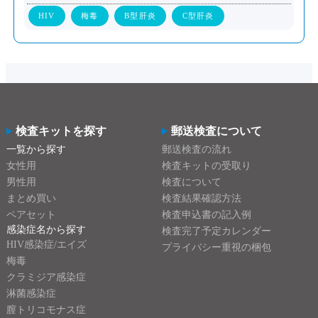
HIV
梅毒
B型肝炎
C型肝炎
検査キットを探す
郵送検査について
一覧から探す
郵送検査の流れ
女性用
検査キットの受取り
男性用
検査について
まとめ買い
検査結果確認方法
ペアセット
検査申込書の記入例
感染症名から探す
検査完了予定カレンダー
HIV感染症/エイズ
プライバシー重視の梱包
梅毒
クラミジア感染症
淋菌感染症
膣トリコモナス症