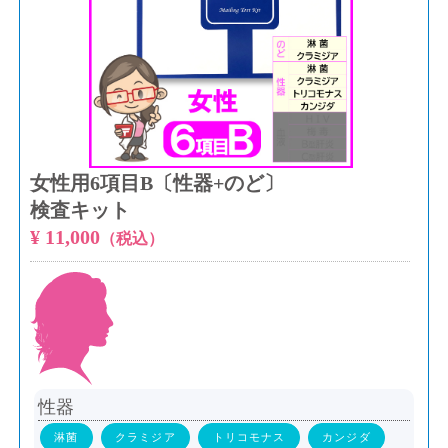
女性用6項目B〔性器+のど〕
検査キット
¥ 11,000
（税込）
性器
淋菌
クラミジア
トリコモナス
カンジダ