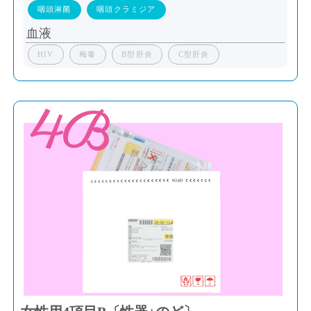
咽頭淋菌
咽頭クラミジア
血液
HIV
梅毒
B型肝炎
C型肝炎
4B