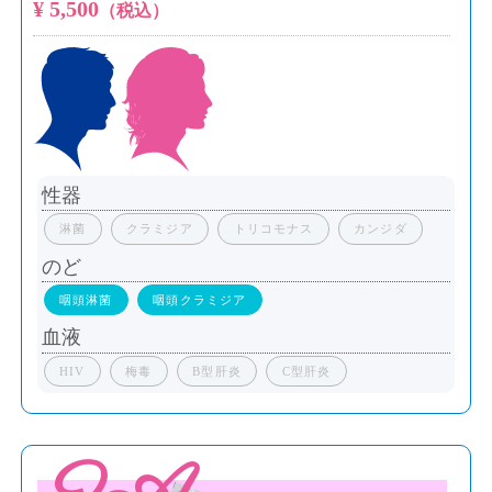
¥ 5,500
（税込）
性器
淋菌
クラミジア
トリコモナス
カンジダ
のど
咽頭淋菌
咽頭クラミジア
血液
HIV
梅毒
B型肝炎
C型肝炎