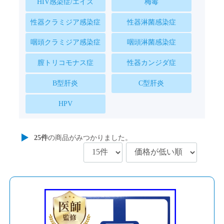
HIV感染症/エイズ
梅毒
性器クラミジア感染症
性器淋菌感染症
咽頭クラミジア感染症
咽頭淋菌感染症
膣トリコモナス症
性器カンジダ症
B型肝炎
C型肝炎
HPV
25
件
の商品がみつかりました。