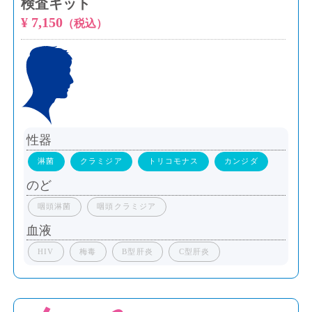
検査キット
¥ 7,150
（税込）
性器
淋菌
クラミジア
トリコモナス
カンジダ
のど
咽頭淋菌
咽頭クラミジア
血液
HIV
梅毒
B型肝炎
C型肝炎