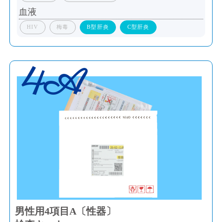
血液
HIV
梅毒
B型肝炎
C型肝炎
4A
男性用4項目A〔性器〕