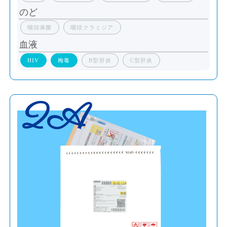
のど
咽頭淋菌
咽頭クラミジア
血液
HIV
梅毒
B型肝炎
C型肝炎
2A