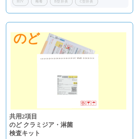
HIV
梅毒
B型肝炎
C型肝炎
のど
共用2項目
のど クラミジア・淋菌
検査キット