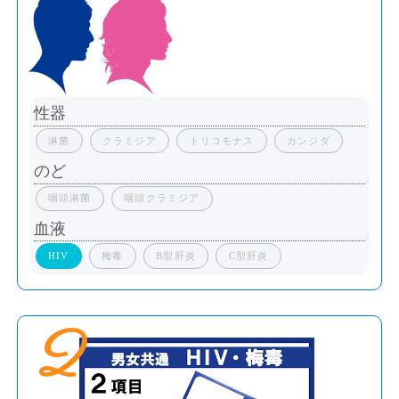
性器
淋菌
クラミジア
トリコモナス
カンジダ
のど
咽頭淋菌
咽頭クラミジア
血液
HIV
梅毒
B型肝炎
C型肝炎
2