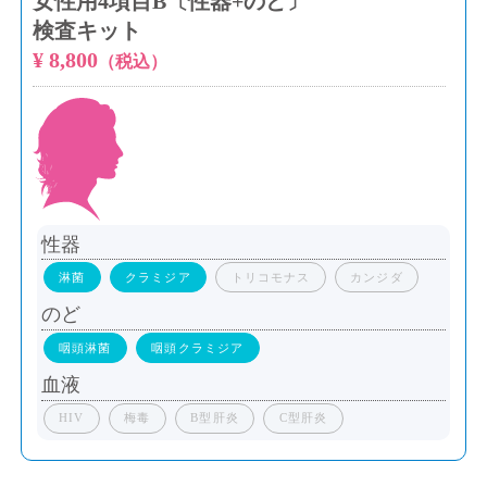
女性用4項目B〔性器+のど〕
検査キット
¥ 8,800
（税込）
性器
淋菌
クラミジア
トリコモナス
カンジダ
のど
咽頭淋菌
咽頭クラミジア
血液
HIV
梅毒
B型肝炎
C型肝炎