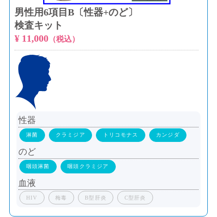
男性用6項目B〔性器+のど〕
検査キット
¥ 11,000
（税込）
性器
淋菌
クラミジア
トリコモナス
カンジダ
のど
咽頭淋菌
咽頭クラミジア
血液
HIV
梅毒
B型肝炎
C型肝炎