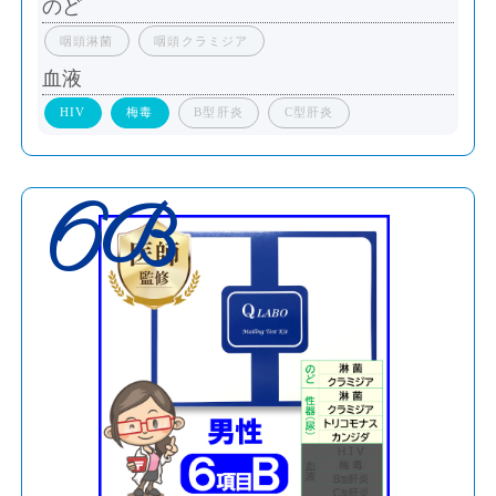
のど
咽頭淋菌
咽頭クラミジア
血液
HIV
梅毒
B型肝炎
C型肝炎
6B