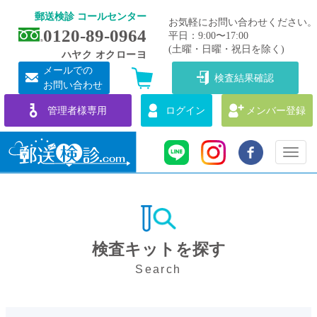
郵送検診 コールセンター
お気軽にお問い合わせください。
0120-89-0964
平日：9:00〜17:00
(土曜・日曜・祝日を除く)
ハヤク オクローヨ
メールでの
検査結果確認
お問い合わせ
管理者様専用
ログイン
メンバー登録
Toggl
naviga
検査キットを探す
Search