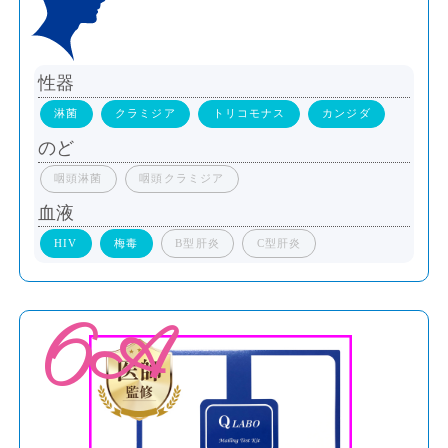
性器
淋菌
クラミジア
トリコモナス
カンジダ
のど
咽頭淋菌
咽頭クラミジア
血液
HIV
梅毒
B型肝炎
C型肝炎
6A