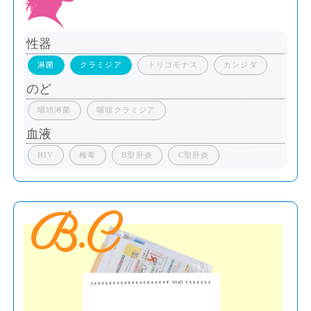
性器
淋菌
クラミジア
トリコモナス
カンジダ
のど
咽頭淋菌
咽頭クラミジア
血液
HIV
梅毒
B型肝炎
C型肝炎
B.C