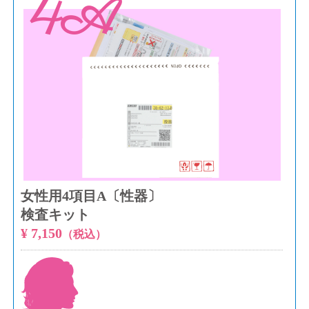
4A
女性用4項目A〔性器〕
検査キット
¥ 7,150
（税込）