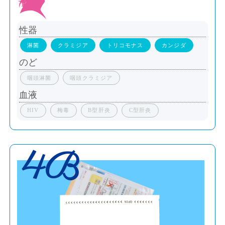
性器
淋菌
クラミジア
トリコモナス
カンジダ
のど
咽頭淋菌
咽頭クラミジア
血液
HIV
梅毒
B型肝炎
C型肝炎
4B