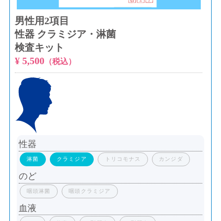
男性用2項目
性器 クラミジア・淋菌
検査キット
¥ 5,500
（税込）
性器
淋菌
クラミジア
トリコモナス
カンジダ
のど
咽頭淋菌
咽頭クラミジア
血液