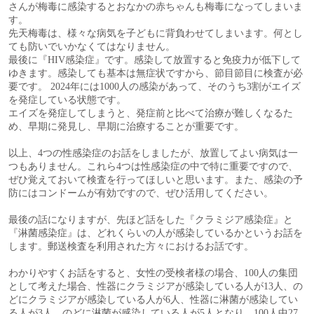
さんが梅毒に感染するとおなかの赤ちゃんも梅毒になってしまいま
す。
先天梅毒は、様々な病気を子どもに背負わせてしまいます。何とし
ても防いでいかなくてはなりません。
最後に『HIV感染症』です。感染して放置すると免疫力が低下して
ゆきます。感染しても基本は無症状ですから、節目節目に検査が必
要です。 2024年には1000人の感染があって、そのうち3割がエイズ
を発症している状態です。
エイズを発症してしまうと、発症前と比べて治療が難しくなるた
め、早期に発見し、早期に治療することが重要です。
以上、4つの性感染症のお話をしましたが、放置してよい病気は一
つもありません。これら4つは性感染症の中で特に重要ですので、
ぜひ覚えておいて検査を行ってほしいと思います。また、感染の予
防にはコンドームが有効ですので、ぜひ活用してください。
最後の話になりますが、先ほど話をした『クラミジア感染症』と
『淋菌感染症』は、どれくらいの人が感染しているかというお話を
します。郵送検査を利用された方々におけるお話です。
わかりやすくお話をすると、女性の受検者様の場合、100人の集団
として考えた場合、性器にクラミジアが感染している人が13人、の
どにクラミジアが感染している人が6人、性器に淋菌が感染してい
る人が3人、のどに淋菌が感染している人が5人となり、100人中27