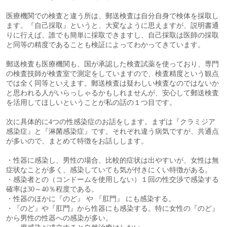
医療機関での検査と違う所は、郵送検査は自分自身で検体を採取し
ます。『自己採取』というと、大変なように思えますが、説明書通
りに行えば、誰でも簡単に採取できますし、自己採取は医師の採取
と同等の精度であることも検証によってわかってきています。
郵送検査も医療機関も、国が承認した検査試薬を使っており、専門
の検査技師が検査室で測定をしていますので、検査精度という観点
では全く同等といえます。郵送検査は疑わしい検査なのではないか
と思われる人がいらっしゃるかもしれませんが、安心して郵送検査
を活用してほしいということが私の話の１つ目です。
次に具体的に4つの性感染症のお話をします。まずは『クラミジア
感染症』と『淋菌感染症』です。それぞれ違う病気ですが、共通点
が多いので、まとめて特徴をお話しします。
・性器に感染し、男性の場合、比較的症状は出やすいが、女性は無
症状なことが多く、感染していても気が付きにくい特徴がある。
・感染者との（コンドームを使用しない）１回の性交渉で感染する
確率は30～40％程度である。
・性器のほかに『のど』 や 『肛門』 にも感染する。
・『のど』や『肛門』から性器にも感染する。特に女性の『のど』
から男性の性器への感染が多い。