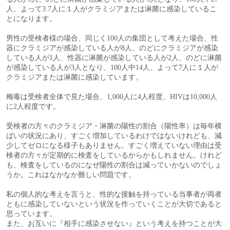
人、よって3.7人に１人がクラミジアまたは淋菌に感染しているこ
とになります。
男性の受検者様の場合、同じく100人の集団として考えた場合、性
器にクラミジアが感染している人が8人、のどにクラミジアが感染
している人が1人、性器に淋菌が感染している人が2人、のどに淋菌
が感染している人が3人となり、100人中14人、よって7人に１人が
クラミジアまたは淋菌に感染しています。
梅毒は受検者全体で見た場合、1,000人に4人程度、HIVは10,000人
に2人程度です。
受検者の方々のクラミジア・淋菌の陽性の割合（陽性率）は毎年横
ばいの状況にあり、すごく増加しているわけではないけれども、減
少してゼロになる様子もありません。すごく増えていない理由は受
検者の方々が定期的に検査をしているからかもしれません。けれど
も、検査をしているのになぜ陽性の割合は減っていかないのでしょ
うか。これはなかなか難しい問題です。
私の個人的な考えを言うと、性的な接触を持っている当事者が両者
ともに感染していないという状況を作っていくことが大切であると
思っています。
また、お互いに『相手に感染させない』という考えを持つことが大