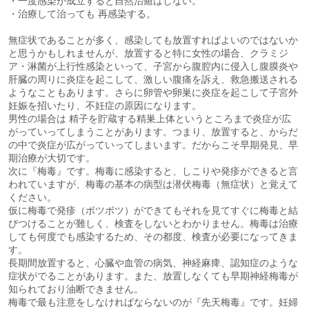
・一度感染が成立すると自然治癒はしない。
・治療して治っても 再感染する。
無症状であることが多く、感染しても放置すればよいのではないか
と思うかもしれませんが、放置すると特に女性の場合、クラミジ
ア・淋菌が上行性感染といって、子宮から腹腔内に侵入し腹膜炎や
肝臓の周りに炎症を起こして、激しい腹痛を訴え、救急搬送される
ようなこともあります。さらに卵管や卵巣に炎症を起こして子宮外
妊娠を招いたり、不妊症の原因になります。
男性の場合は 精子を貯蔵する精巣上体というところまで炎症が広
がっていってしまうことがあります。つまり、放置すると、からだ
の中で炎症が広がっていってしまいます。だからこそ早期発見、早
期治療が大切です。
次に『梅毒』です。梅毒に感染すると、しこりや発疹ができると言
われていますが、梅毒の基本の病型は潜伏梅毒（無症状）と覚えて
ください。
仮に梅毒で発疹（ボツボツ）ができてもそれを見てすぐに梅毒と結
びつけることが難しく、検査をしないとわかりません。梅毒は治療
しても何度でも感染するため、その都度、検査が必要になってきま
す。
長期間放置すると、心臓や血管の病気、神経麻痺、認知症のような
症状がでることがあります。また、放置しなくても早期神経梅毒が
知られており油断できません。
梅毒で最も注意をしなければならないのが『先天梅毒』です。妊婦