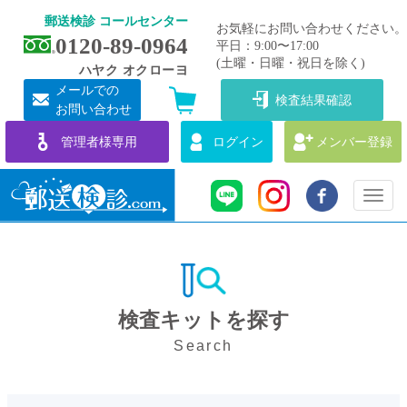
郵送検診 コールセンター
お気軽にお問い合わせください。
0120-89-0964
平日：9:00〜17:00
(土曜・日曜・祝日を除く)
ハヤク オクローヨ
メールでの
検査結果確認
お問い合わせ
管理者様専用
ログイン
メンバー登録
Toggl
naviga
検査キットを探す
Search