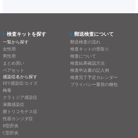
検査キットを探す
郵送検査について
一覧から探す
郵送検査の流れ
女性用
検査キットの受取り
男性用
検査について
まとめ買い
検査結果確認方法
ペアセット
検査申込書の記入例
感染症名から探す
検査完了予定カレンダー
HIV感染症/エイズ
プライバシー重視の梱包
梅毒
クラミジア感染症
淋菌感染症
膣トリコモナス症
性器カンジダ症
B型肝炎
C型肝炎