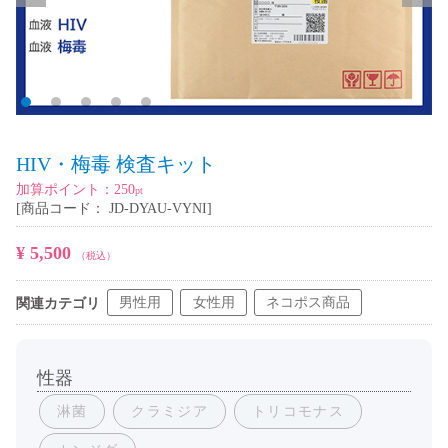
HIV・梅毒 検査キット
加算ポイント：
250
pt
[商品コード：
JD-DYAU-VYNI
]
¥ 5,500
（税込）
男性用
女性用
ネコポス商品
関連カテゴリ
性器
淋菌
クラミジア
トリコモナス